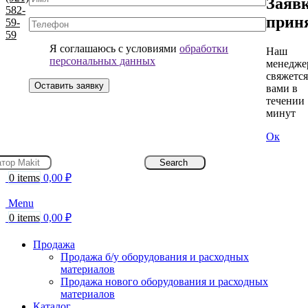
Заяв
582-
прин
59-
59
Я соглашаюсь с условиями
обработки
Наш
персональных данных
менедже
свяжется
вами в
течении 
минут
Ок
Search
0
items
0,00
₽
Menu
0
items
0,00
₽
Продажа
Продажа б/у оборудования и расходных
материалов
Продажа нового оборудования и расходных
материалов
Каталог