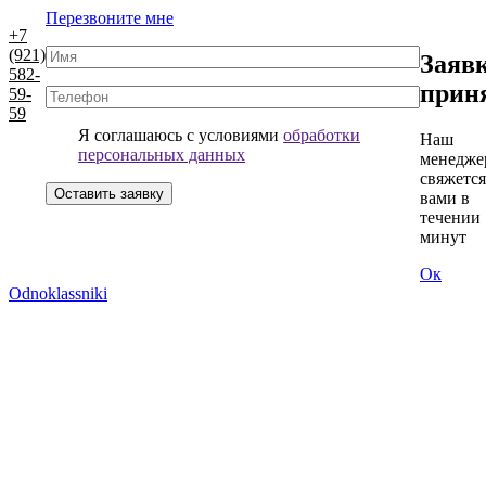
Перезвоните мне
+7
(921)
Заяв
582-
прин
59-
59
Я соглашаюсь с условиями
обработки
Наш
персональных данных
менедже
свяжется
вами в
течении 
минут
Ок
Odnoklassniki
Санкт-Петербург, ул.
Морская, д.86В