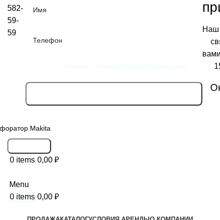
пр
582-
59-
Наш
59
св
вами
1
Я соглашаюсь с условиями
обработки персональных данных
О
Search
0
items
0,00
₽
Menu
0
items
0,00
₽
ПРОДАЖА
КАТАЛОГ
УСЛОВИЯ АРЕНДЫ
О КОМПАНИИ