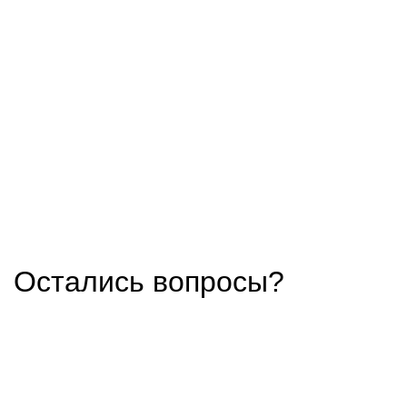
Остались вопросы?
Оставьте контакты и наш менеджер поможет вам
выбрать выгодные условия аренды и расскажет
о скидках.