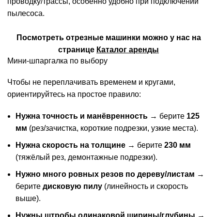
проводку/трассы, особенно удобно при подключении
пылесоса.
Посмотреть отрезные машинки можно у нас на
странице
Каталог аренды
Мини-шпаргалка по выбору
Чтобы не переплачивать временем и кругами,
ориентируйтесь на простое правило:
Нужна точность и манёвренность
→ берите
125
мм
(рез/зачистка, короткие подрезки, узкие места).
Нужна скорость на толщине
→ берите
230 мм
(тяжёлый рез, демонтажные подрезки).
Нужно много ровных резов по дереву/листам
→
берите
дисковую пилу
(линейность и скорость
выше).
Нужны штробы одинаковой ширины/глубины
→