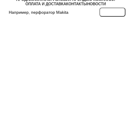
ОПЛАТА И ДОСТАВКА
КОНТАКТЫ
НОВОСТИ
Search
Без рубрики
Отрезные машинки в аренду в
Петергофе: режем металл,
плитку и дерево «правильным»
инструментом
21.02.2026
Posted by
UnoRent
On 21.02.2026
0
comments