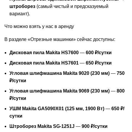
штроборез
(самый чистый и предсказуемый
вариант).
Что можно взять у нас в аренду
В разделе «Отрезные машинки» сейчас доступны:
Дисковая пила Makita HS7600
—
600 ₽/сутки
Дисковая пила Makita HS7601
—
650 ₽/сутки
Угловая шлифмашина Makita 9020 (230 мм)
—
750
₽/сутки
Угловая шлифмашина Makita 9069 (230 мм)
—
800
₽/сутки
УШМ Makita GA5090X01 (125 мм, 1900 Вт)
—
650 ₽/
сутки
Штроборез Makita SG-1251J
—
900 ₽/сутки