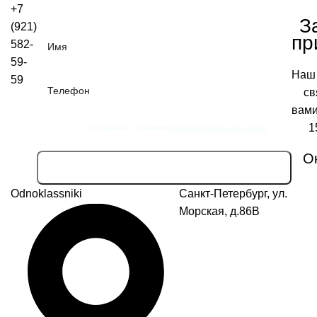
+7
Перезвоните мне
З
(921)
пр
582-
59-
Наш
59
св
вами
1
Я соглашаюсь с условиями
обработки персональных данных
О
Odnoklassniki
Санкт-Петербург, ул.
Морская, д.86В