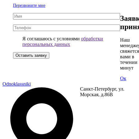
Перезвоните мне
+7
(921)
Заяв
582-
прин
59-
59
Я соглашаюсь с условиями
обработки
Наш
персональных данных
менедже
свяжется
вами в
течении 
минут
Ок
Odnoklassniki
Санкт-Петербург, ул.
Морская, д.86В