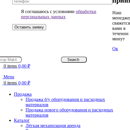
прин
59-
59
Я соглашаюсь с условиями
обработки
Наш
персональных данных
менедже
свяжется
вами в
течении 
минут
Ок
Search
0
items
0,00
₽
Menu
0
items
0,00
₽
Продажа
Продажа б/у оборудования и расходных
материалов
Продажа нового оборудования и расходных
материалов
Каталог
Лёгкая механизация аренда