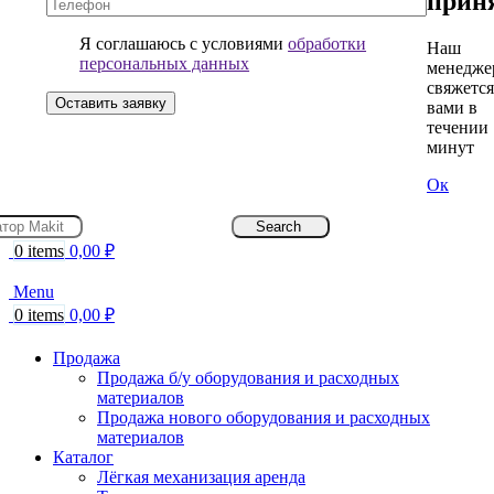
прин
59-
59
Я соглашаюсь с условиями
обработки
Наш
персональных данных
менедже
свяжется
вами в
течении 
минут
Ок
Search
0
items
0,00
₽
Menu
0
items
0,00
₽
Продажа
Продажа б/у оборудования и расходных
материалов
Продажа нового оборудования и расходных
материалов
Каталог
Лёгкая механизация аренда