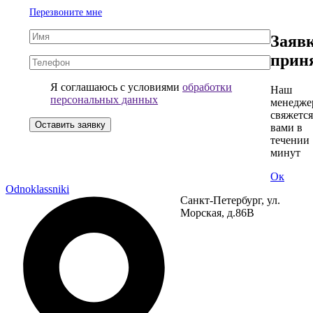
Перезвоните мне
+7
(921)
Заяв
582-
прин
59-
59
Я соглашаюсь с условиями
обработки
Наш
персональных данных
менедже
свяжется
вами в
течении 
минут
Ок
Odnoklassniki
Санкт-Петербург, ул.
Морская, д.86В