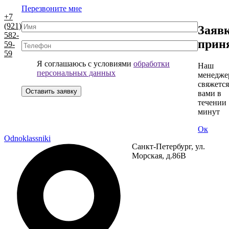
Перезвоните мне
+7
(921)
Заяв
582-
прин
59-
59
Я соглашаюсь с условиями
обработки
Наш
персональных данных
менедже
свяжется
вами в
течении 
минут
Ок
Odnoklassniki
Санкт-Петербург, ул.
Морская, д.86В