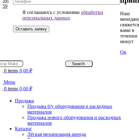
прин
59-
59
Я соглашаюсь с условиями
обработки
Наш
персональных данных
менедже
свяжется
вами в
течении 
минут
Ок
Search
0
items
0,00
₽
Menu
0
items
0,00
₽
Продажа
Продажа б/у оборудования и расходных
материалов
Продажа нового оборудования и расходных
материалов
Каталог
Лёгкая механизация аренда